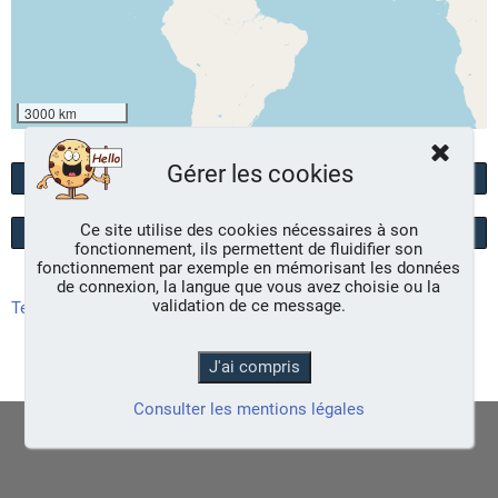
3000 km
Gérer les cookies
Page précédente
Ce site utilise des cookies nécessaires à son
Afficher ou cacher la galerie
fonctionnement, ils permettent de fluidifier son
fonctionnement par exemple en mémorisant les données
de connexion, la langue que vous avez choisie ou la
validation de ce message.
Test W3C
Motorisé par
DeltaCMS
6.0.04
|
Plan du site
|
Mentions légales
|
Cookies
|
Consulter les mentions légales