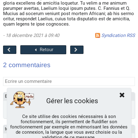
gloria excellens de amicitia loquetur. Tu velim a me animum
parumper avertas, Laelium loqui ipsum putes. C. Fannius et Q.
Mucius ad socerum veniunt post mortem Africani; ab his sermo
oritur, respondet Laelius, cuius tota disputatio est de amicitia,
quam legens te ipse cognosces.
- 18 décembre 2021 à 09:40
Syndication RSS
Retour
2 commentaires
Blablabla - 20/04/2024 - 17:25
Gérer les cookies
Bonjour
Ce site utilise des cookies nécessaires à son
fonctionnement, ils permettent de fluidifier son
fonctionnement par exemple en mémorisant les données
toto - 23/01/2023 - 17:48
de connexion, la langue que vous avez choisie ou la
validation de ce message.