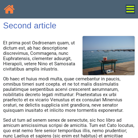
Second article
Et prima post Osdroenam quam, ut
dictum est, ab hac descriptione
discrevimus, Commagena, nunc
Euphratensis, clementer adsurgit,
Hierapoli, vetere Nino et Samosata
civitatibus amplis inlustris.
Ob haec et huius modi multa, quae cernebantur in paucis,
omnibus timeri sunt coepta. et ne tot malis dissimulatis
paulatimque serpentibus acervi crescerent aerumnarum,
nobilitatis decreto legati mittuntur: Praetextatus ex urbi
praefecto et ex vicario Venustus et ex consulari Minervius
oraturi, ne delictis supplicia sint grandiora, neve senator
quisquam inusitato et inlicito more tormentis exponeretur.
Sed ut tum ad senem senex de senectute, sic hoc libro ad
amicum amicissimus scripsi de amicitia. Tum est Cato locutus,
quo erat nemo fere senior temporibus illis, nemo prudentior;
nunc Laelius et sapiens (sic enim est habitus) et amicitiae